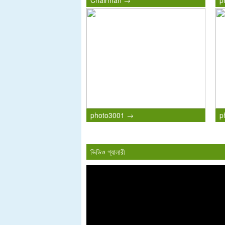
Chairman →
p
photo3001 →
p
ভিডিও গ্যালারী