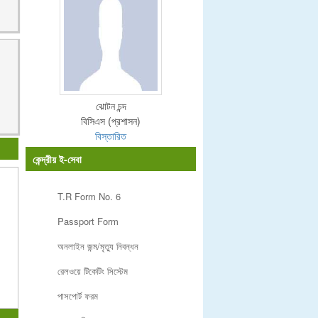
ঝোটন চন্দ
বিসিএস (প্রশাসন)
বিস্তারিত
কেন্দ্রীয় ই-সেবা
T.R Form No. 6
Passport Form
অনলাইন জন্ম/মৃত্যু নিবন্ধন
রেলওয়ে টিকেটিং সিস্টেম
পাসপোর্ট ফরম