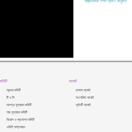
মন্ত্রীসভার শপথ গ্রহণ অনুষ্ঠান
কমিটি
বাজেট
সমন্ময় কমিটি
চলমান বাজেট
টি ও সি
সংশোধিত বাজেট
দরপত্র মূল্যায়ন কমিটি
পূর্ববর্তী বাজেট
গাছ মূল্যায়ন কমিটি
নিয়োগ ও প্রমোশন কমিটি
এডিপি বাস্তবায়ন