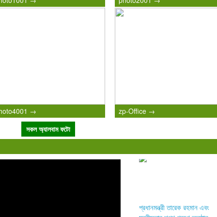
hoto1001 →
photo2001 →
hoto4001 →
zp-Office →
সকল অ্যালবাম ফটো
প্রধানমন্ত্রী তারেক রহমান এবং