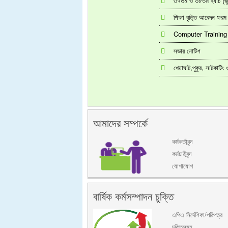
৩৭তম ও ৩৮তম ব্যাচ (জুলা
শিক্ষা বৃত্তি আবেদন ফরম
Computer Trainin
সভার নোটিশ
খেয়াঘাট,পুকুর, সাটকাটি
আমাদের সম্পর্কে
কর্মকর্তাবৃন্দ
কর্মচারীবৃন্দ
যোগাযোগ
বার্ষিক কর্মসম্পাদন চুক্তি
এপিএ নির্দেশিকা/পরিপত্র
চুক্তিসমূহ