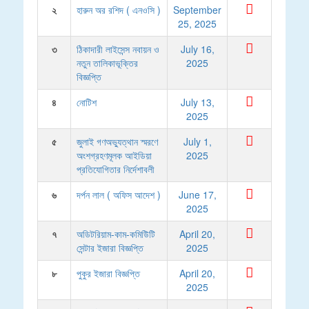
২
হারুন অর রশিদ ( এনওসি )
September
25, 2025
৩
ঠিকাদারী লাইসেন্স নবায়ন ও
July 16,
নতুন তালিকাভূক্তির
2025
বিজ্ঞপ্তি
৪
নোটিশ
July 13,
2025
৫
জুলাই গণঅভ্যুত্থান স্মরণে
July 1,
অংশগ্রহণমূলক আইডিয়া
2025
প্রতিযোগিতার নির্দেশাবলী
৬
দর্পন লাল ( অফিস আদেশ )
June 17,
2025
৭
অডিটরিয়াম-কাম-কমিউিটি
April 20,
সেন্টার ইজারা বিজ্ঞপ্তি
2025
৮
পুকুর ইজারা বিজ্ঞপ্তি
April 20,
2025