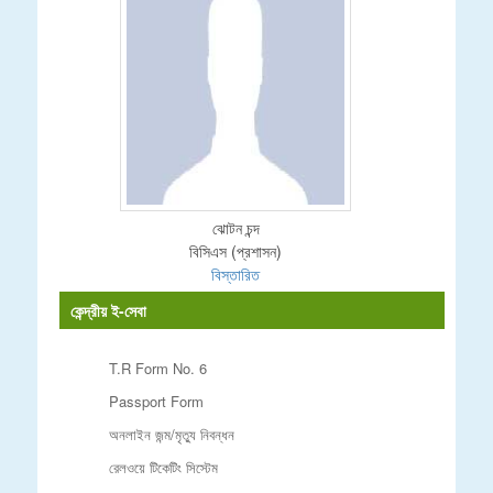
ঝোটন চন্দ
বিসিএস (প্রশাসন)
বিস্তারিত
কেন্দ্রীয় ই-সেবা
T.R Form No. 6
Passport Form
অনলাইন জন্ম/মৃত্যু নিবন্ধন
রেলওয়ে টিকেটিং সিস্টেম