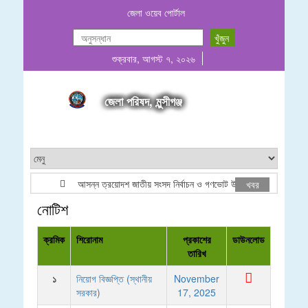
জেলা ওয়েব পোর্টাল
শুক্রবার, আগস্ট ৭, ২০২৬
জেলা পরিষদ, মুন্সীগঞ্জ
আসন্ন ত্রয়োদশ জাতীয় সংসদ নির্বাচন ও গণভোট উপলক্ষে লোগো ব্যবহার প্রসঙ
খবর
নোটিশ
ক্রমিক
শিরোনাম
প্রকাশের
ডাউনলোড
তারিখ
১
নিয়োগ বিজ্ঞপ্তি (স্থানীয়
November
সরকার)
17, 2025