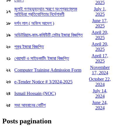
2025
জুলাই গণঅভ্যুত্থান স্মরণে অংশগ্রহণমূলক
July 1,
১৭
আইডিয়া প্রতিযোগিতার নির্দেশাবলী
2025
June 17,
১৮
দর্পন লাল ( অফিস আদেশ )
2025
April 20,
১৯
অডিটরিয়াম-কাম-কমিউিটি সেন্টার ইজারা বিজ্ঞপ্তি
2025
April 20,
২০
পুকুর ইজারা বিজ্ঞপ্তি
2025
April 17,
২১
খেয়াঘাট ও সাইডকাটিং ইজারা বিজ্ঞপ্তি
2025
November
২২
Computer Training Admission Form
17, 2024
October 22,
২৩
e-Tender Notice # 3/2024-2025
2024
July 14,
২৪
Ismail Hossain (NOC)
2024
June 24,
২৫
সভা আহবানের নোটিশ
2024
Posts pagination