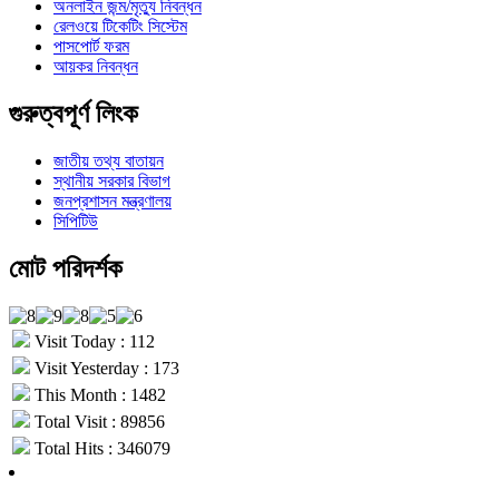
অনলাইন জন্ম/মৃত্যু নিবন্ধন
রেলওয়ে টিকেটিং সিস্টেম
পাসপোর্ট ফরম
আয়কর নিবন্ধন
গুরুত্বপূর্ণ লিংক
জাতীয় তথ্য বাতায়ন
স্থানীয় সরকার বিভাগ
জনপ্রশাসন মন্ত্রণালয়
সিপিটিউ
মোট পরিদর্শক
Visit Today : 112
Visit Yesterday : 173
This Month : 1482
Total Visit : 89856
Total Hits : 346079