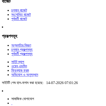
বাজেট
চলমান বাজেট
সংশোধিত বাজেট
পূর্ববর্তী বাজেট
প্রকল্পসমূহ
অগ্রগতির বিবরণ
চলমান প্রকল্পসমূহ
পূর্ববর্তী প্রকল্পসমূহ
সাইট ম্যাপ
ওয়েব এডমিন
ফিডব্যাক ফরম
অভিযোগ ও অনুসন্ধান
সাইটটি শেষ হাল-নাগাদ করা হয়েছে:
14-07-2026 07:01:26
সামাজিক যোগাযোগ