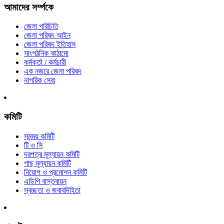
আমাদের সর্ম্পকে
জেলা পরিচিতি
জেলা পরিষদ আইন
জেলা পরিষদ ইতিহাস
সাংগঠনিক কাঠামো
কর্মকর্তা / কর্মচারী
এক নজরে জেলা পরিষদ
নাগরিক সেবা
কমিটি
সমন্ময় কমিটি
টি ও সি
দরপত্র মূল্যায়ন কমিটি
গাছ মূল্যায়ন কমিটি
নিয়োগ ও প্রমোশন কমিটি
এডিপি বাস্তবায়ন
স্বচ্ছতা ও জবাবদিহিতা