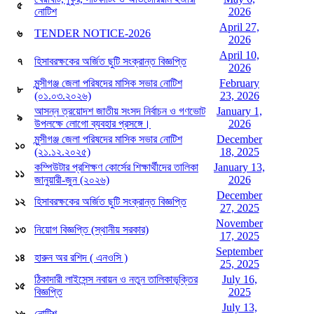
৫
নোটিশ
2026
April 27,
৬
TENDER NOTICE-2026
2026
April 10,
৭
হিসাবরক্ষকের অর্জিত ছুটি সংক্রান্ত বিজ্ঞপ্তি
2026
মুন্সীগঞ্জ জেলা পরিষদের মাসিক সভার নোটিশ
February
৮
(০১.০৩.২০২৬)
23, 2026
আসন্ন ত্রয়োদশ জাতীয় সংসদ নির্বাচন ও গণভোট
January 1,
৯
উপলক্ষে লোগো ব্যবহার প্রসঙ্গে।
2026
মুন্সীগঞ্জ জেলা পরিষদের মাসিক সভার নোটিশ
December
১০
(২১.১২.২০২৫)
18, 2025
কম্পিউটার প্রশিক্ষণ কোর্সের শিক্ষার্থীদের তালিকা
January 13,
১১
জানুয়ারী-জুন (২০২৬)
2026
December
১২
হিসাবরক্ষকের অর্জিত ছুটি সংক্রান্ত বিজ্ঞপ্তি
27, 2025
November
১৩
নিয়োগ বিজ্ঞপ্তি (স্থানীয় সরকার)
17, 2025
September
১৪
হারুন অর রশিদ ( এনওসি )
25, 2025
ঠিকাদারী লাইসেন্স নবায়ন ও নতুন তালিকাভূক্তির
July 16,
১৫
বিজ্ঞপ্তি
2025
July 13,
১৬
নোটিশ