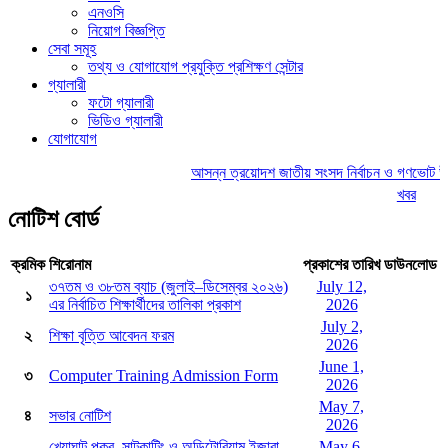
এনওসি
নিয়োগ বিজ্ঞপ্তি
সেবা সমূহ
তথ্য ও যোগাযোগ প্রযুক্তি প্রশিক্ষণ সেন্টার
গ্যালারী
ফটো গ্যালারী
ভিডিও গ্যালারী
যোগাযোগ
আসন্ন ত্রয়োদশ জাতীয় সংসদ নির্বাচন ও গণভোট উপলক্
খবর
নোটিশ বোর্ড
ক্রমিক
শিরোনাম
প্রকাশের তারিখ
ডাউনলোড
৩৭তম ও ৩৮তম ব্যাচ (জুলাই–ডিসেম্বর ২০২৬)
July 12,
১
এর নির্বাচিত শিক্ষার্থীদের তালিকা প্রকাশ
2026
July 2,
২
শিক্ষা বৃত্তি আবেদন ফরম
2026
June 1,
৩
Computer Training Admission Form
2026
May 7,
৪
সভার নোটিশ
2026
খেয়াঘাট,পুকুর, সাটকাটিং ও অডিটোরিয়াম ইজারা
May 6,