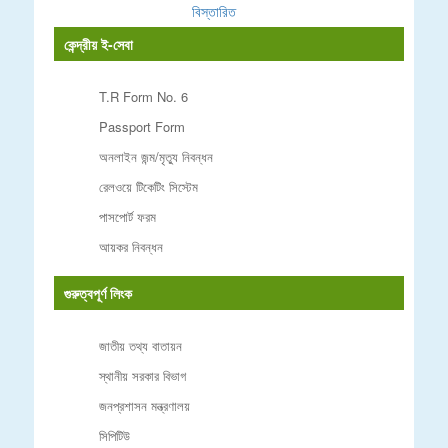
বিস্তারিত
কেন্দ্রীয় ই-সেবা
T.R Form No. 6
Passport Form
অনলাইন জন্ম/মৃত্যু নিবন্ধন
রেলওয়ে টিকেটিং সিস্টেম
পাসপোর্ট ফরম
আয়কর নিবন্ধন
গুরুত্বপূর্ণ লিংক
জাতীয় তথ্য বাতায়ন
স্থানীয় সরকার বিভাগ
জনপ্রশাসন মন্ত্রণালয়
সিপিটিউ