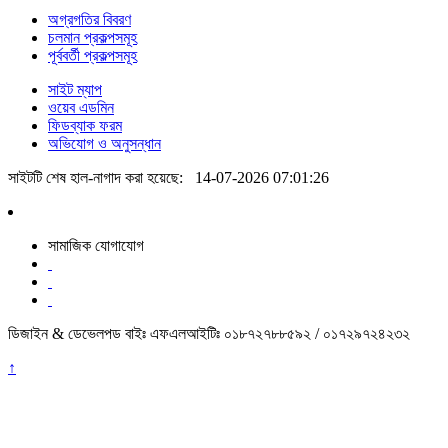
অগ্রগতির বিবরণ
চলমান প্রকল্পসমূহ
পূর্ববর্তী প্রকল্পসমূহ
সাইট ম্যাপ
ওয়েব এডমিন
ফিডব্যাক ফরম
অভিযোগ ও অনুসন্ধান
সাইটটি শেষ হাল-নাগাদ করা হয়েছে:
14-07-2026 07:01:26
সামাজিক যোগাযোগ
ডিজাইন & ডেভেলপড বাইঃ এফএলআইটিঃ ০১৮৭২৭৮৮৫৯২ / ০১৭২৯৭২৪২৩২
↑