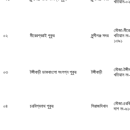
খতিয়ান-০
মৌজা-মীর
০২
মীরেরশ্বরাই পুকুর
মুন্সীগঞ্জ সদর
খতিয়ান নং
১৩৯১
মৌজা-টঙ্গ
০৩
টঙ্গীবাড়ী ডাকবাংলো সংলগ্ন পুকুর
টঙ্গীবাড়ী
খতিয়ান নং
মৌজা-চরবি
০৪
চরবিশ্বনাথ পুকুর
সিরাজদিখান
দাগ নং-৬