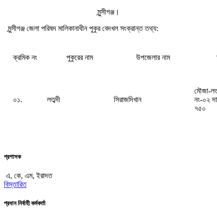
মুন্সীগঞ্জ।
মুন্সীগঞ্জ জেলা পরিষদ মালিকানাধীন পুকুর বেদখল সংক্রান্ত তথ্য:
ক্রমিক নং
পুকুরের নাম
উপজেলার নাম
মৌজা-লতব
০১.
লতব্দী
সিরাজদিখান
নং-০২ দ
৭৫০
প্রশাসক
এ, কে, এম, ইরাদত
বিস্তারিত
প্রধান নির্বাহী কর্মকর্তা