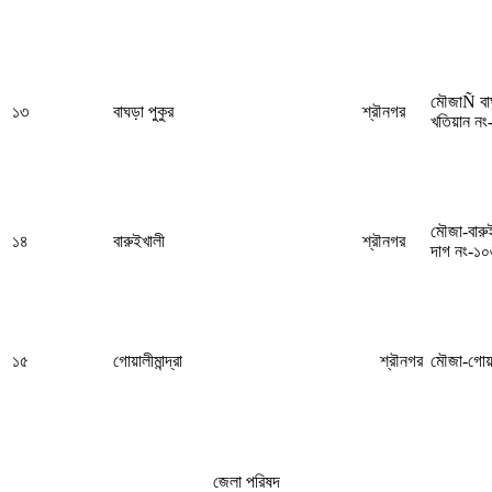
মৌজাÑ বা
১৩
বাঘড়া পুকুর
শ্রৗনগর
খতিয়ান ন
মৌজা-বারু
১৪
বারুইখালী
শ্রৗনগর
দাগ নং-১
১৫
গোয়ালীমান্দ্রা
শ্রৗনগর
মৌজা-গোয়াল
জেলা পরিষদ