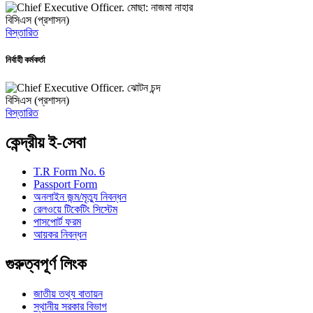
মোছা: নাজমা নাহার
বিসিএস (প্রশাসন)
বিস্তারিত
নির্বাহী কর্মকর্তা
ঝোটন চন্দ
বিসিএস (প্রশাসন)
বিস্তারিত
কেন্দ্রীয় ই-সেবা
T.R Form No. 6
Passport Form
অনলাইন জন্ম/মৃত্যু নিবন্ধন
রেলওয়ে টিকেটিং সিস্টেম
পাসপোর্ট ফরম
আয়কর নিবন্ধন
গুরুত্বপূর্ণ লিংক
জাতীয় তথ্য বাতায়ন
স্থানীয় সরকার বিভাগ