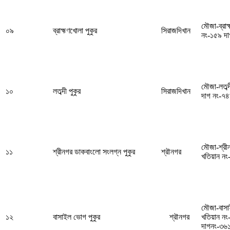
মৌজা-ব্রা
০৯
ব্রাহ্মণখোলা পুকুর
সিরাজদিখান
নং-১৫৯ দ
মৌজা-লতব্
১০
লতব্দী পুকুর
সিরাজদিখান
দাগ নং-৭
মৌজা-শ্র
১১
শ্রীনগর ডাকবাংলো সংলগ্ন পুকুর
শ্রৗনগর
খতিয়ান ন
মৌজা-বাস
১২
বাসাইল ভোগ পুকুর
শ্রৗনগর
খতিয়ান নং
দাগনং-৩৬