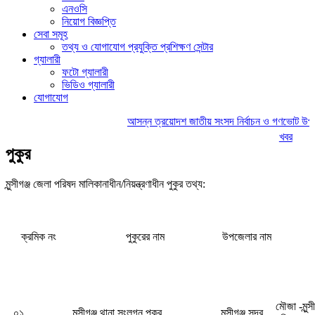
এনওসি
নিয়োগ বিজ্ঞপ্তি
সেবা সমূহ
তথ্য ও যোগাযোগ প্রযুক্তি প্রশিক্ষণ সেন্টার
গ্যালারী
ফটো গ্যালারী
ভিডিও গ্যালারী
যোগাযোগ
আসন্ন ত্রয়োদশ জাতীয় সংসদ নির্বাচন ও গণভোট উপলক্ষে ল
খবর
পুকুর
মুন্সীগঞ্জ জেলা পরিষদ মালিকানাধীন/নিয়ন্ত্রণাধীন পুকুর তথ্য:
ক্রমিক নং
পুকুরের নাম
উপজেলার নাম
মৌজা -মুন্
০১
মুন্সীগঞ্জ থানা সংলগ্ন পুকুর
মুন্সীগঞ্জ সদর