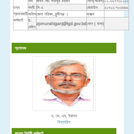
নাম
জনাব মোঃ শফিকুর রহমান
ফোন(অফিস)
০২-৯৯৭৭৩১২০০
তথ্য
পদবী
সি এ
মোবাইল
০১৭১২-৭০৩৩৬৬
প্রদানকারী
অফিস
জেলা পরিষদ, মুন্সীগঞ্জ ।
ফ্যাক্স
কর্মকর্তা
ই-
zpmunshiganj@lgd.gov.bd
ফোন ( বাসা)
মেইল
প্রশাসক
এ, কে, এম, ইরাদত
বিস্তারিত
প্রধান নির্বাহী কর্মকর্তা