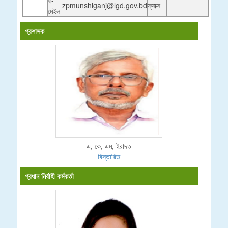
zpmunshiganj@lgd.gov.bd
ফ্যাক্স
মেইল
প্রশাসক
এ, কে, এম, ইরাদত
বিস্তারিত
প্রধান নির্বাহী কর্মকর্তা