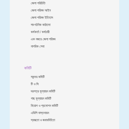
জেলা পরিচিতি
জেলা পরিষদ আইন
জেলা পরিষদ ইতিহাস
সাংগঠনিক কাঠামো
কর্মকর্তা / কর্মচারী
এক নজরে জেলা পরিষদ
নাগরিক সেবা
কমিটি
সমন্ময় কমিটি
টি ও সি
দরপত্র মূল্যায়ন কমিটি
গাছ মূল্যায়ন কমিটি
নিয়োগ ও প্রমোশন কমিটি
এডিপি বাস্তবায়ন
স্বচ্ছতা ও জবাবদিহিতা