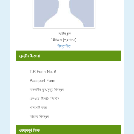
ঝোটন চন্দ
বিসিএস (প্রশাসন)
বিস্তারিত
কেন্দ্রীয় ই-সেবা
T.R Form No. 6
Passport Form
অনলাইন জন্ম/মৃত্যু নিবন্ধন
রেলওয়ে টিকেটিং সিস্টেম
পাসপোর্ট ফরম
আয়কর নিবন্ধন
গুরুত্বপূর্ণ লিংক