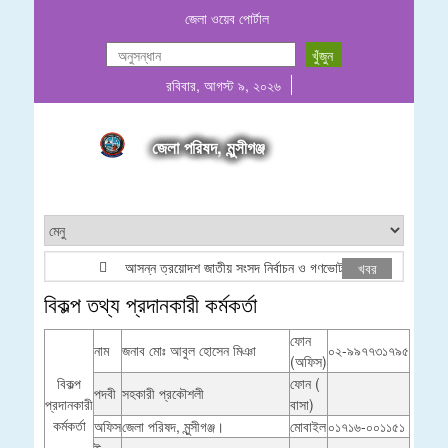
জেলা ওয়েব পোর্টাল
রবিবার, আগস্ট ৯, ২০২৬
জেলা পরিষদ, মুন্সীগঞ্জ
আসন্ন ত্রয়োদশ জাতীয় সংসদ নির্বাচন ও গণভোট উপলক্ষে লোগো ব্যবহার প্
খবর
বিকল্প তথ্য প্রদানকারী কর্মকর্তা
ফোন
নাম
জনাব মোঃ আবুল হোসেন মিঞা
০২-৯৯৭৭৩১৭৯৫
(অফিস)
বিকল্প
ফোন (
পদবী
সহকারী প্রকৌশলী
প্রদানকারী
বাসা)
কর্মকর্তা
অফিস
জেলা পরিষদ, মুন্সীগঞ্জ।
মোবাইল
০১৭১৬-০০১১৫১
ই-