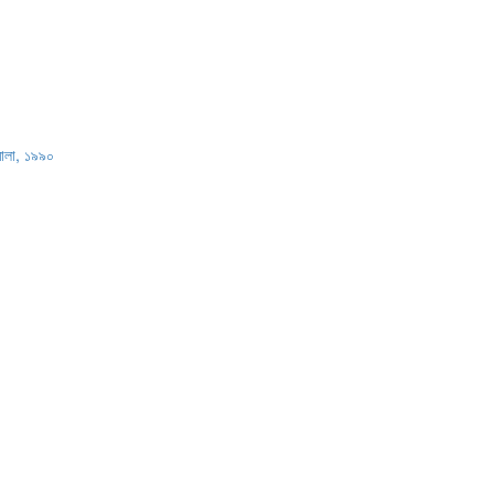
িমালা, ১৯৯০