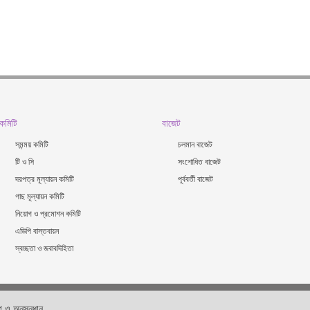
কমিটি
বাজেট
সমন্ময় কমিটি
চলমান বাজেট
টি ও সি
সংশোধিত বাজেট
দরপত্র মূল্যায়ন কমিটি
পূর্ববর্তী বাজেট
গাছ মূল্যায়ন কমিটি
নিয়োগ ও প্রমোশন কমিটি
এডিপি বাস্তবায়ন
স্বচ্ছতা ও জবাবদিহিতা
 ও অনুসন্ধান