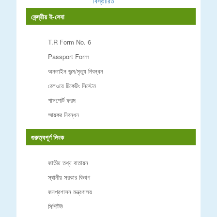
বিস্তারিত
কেন্দ্রীয় ই-সেবা
T.R Form No. 6
Passport Form
অনলাইন জন্ম/মৃত্যু নিবন্ধন
রেলওয়ে টিকেটিং সিস্টেম
পাসপোর্ট ফরম
আয়কর নিবন্ধন
গুরুত্বপূর্ণ লিংক
জাতীয় তথ্য বাতায়ন
স্থানীয় সরকার বিভাগ
জনপ্রশাসন মন্ত্রণালয়
সিপিটিউ