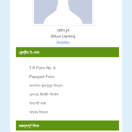
ঝোটন চন্দ
বিসিএস (প্রশাসন)
বিস্তারিত
কেন্দ্রীয় ই-সেবা
T.R Form No. 6
Passport Form
অনলাইন জন্ম/মৃত্যু নিবন্ধন
রেলওয়ে টিকেটিং সিস্টেম
পাসপোর্ট ফরম
আয়কর নিবন্ধন
গুরুত্বপূর্ণ লিংক