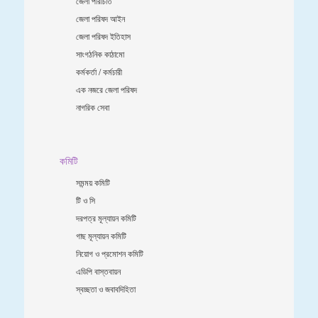
জেলা পরিচিতি
জেলা পরিষদ আইন
জেলা পরিষদ ইতিহাস
সাংগঠনিক কাঠামো
কর্মকর্তা / কর্মচারী
এক নজরে জেলা পরিষদ
নাগরিক সেবা
কমিটি
সমন্ময় কমিটি
টি ও সি
দরপত্র মূল্যায়ন কমিটি
গাছ মূল্যায়ন কমিটি
নিয়োগ ও প্রমোশন কমিটি
এডিপি বাস্তবায়ন
স্বচ্ছতা ও জবাবদিহিতা